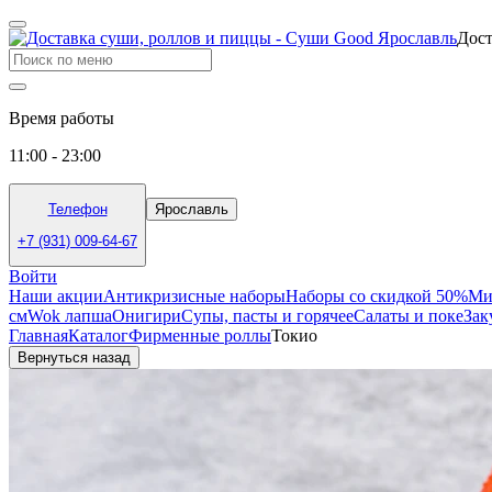
Дост
Время работы
11:00 - 23:00
Телефон
Ярославль
+7 (931) 009-64-67
Войти
Наши акции
Антикризисные наборы
Наборы со скидкой 50%
Ми
см
Wok лапша
Онигири
Супы, пасты и горячее
Салаты и поке
Зак
Главная
Каталог
Фирменные роллы
Токио
Вернуться назад