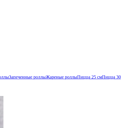
оллы
Запеченные роллы
Жареные роллы
Пицца 25 см
Пицца 30