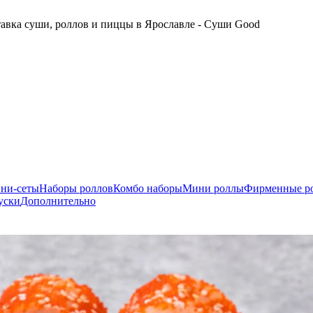
авка суши, роллов и пиццы в Ярославле - Суши Good
ни-сеты
Наборы роллов
Комбо наборы
Мини роллы
Фирменные р
уски
Дополнительно