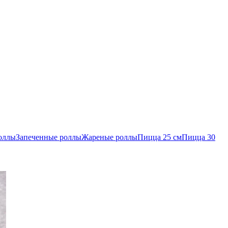
оллы
Запеченные роллы
Жареные роллы
Пицца 25 см
Пицца 30