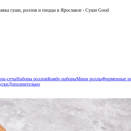
авка суши, роллов и пиццы в Ярославле - Суши Good
ни-сеты
Наборы роллов
Комбо наборы
Мини роллы
Фирменные р
уски
Дополнительно