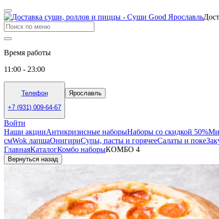
Дост
Время работы
11:00 - 23:00
Телефон
Ярославль
+7 (931) 009-64-67
Войти
Наши акции
Антикризисные наборы
Наборы со скидкой 50%
Ми
см
Wok лапша
Онигири
Супы, пасты и горячее
Салаты и поке
Зак
Главная
Каталог
Комбо наборы
КОМБО 4
Вернуться назад